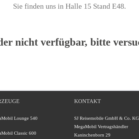
Sie finden uns in Halle 15 Stand E48.
der nicht verfügbar, bitte versu
RZEUGE
KONTAKT
Mobil Lounge 540
SJ Reisemobile GmbH & Co. KG
MegaMobil Vertragshändler
Mobil Classic 600
Kaninchenborn 29