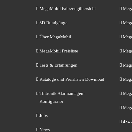
MegaMobil Fahrzeugübersicht
Mega
3D Rundgänge
Mega
Über MegaMobil
Mega
MegaMobil Preisliste
Mega
Tests & Erfahrungen
Mega
Kataloge und Preislisten Download
Mega
Thitronik Alarmanlagen-
Mega
Konfigurator
Mega
Jobs
4×4 
News