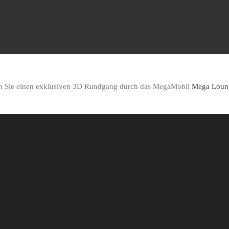
 Sie einen exklusiven 3D Rundgang durch das MegaMobil
Mega Loun