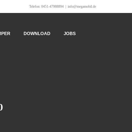
Telefon: 0451-47988894
|
info@megamobil.de
MPER
DOWNLOAD
JOBS
0