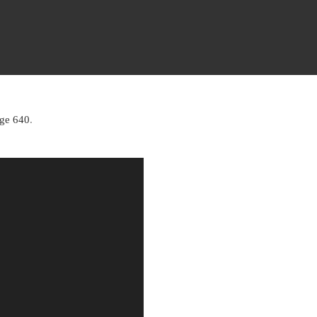
ge 640
.