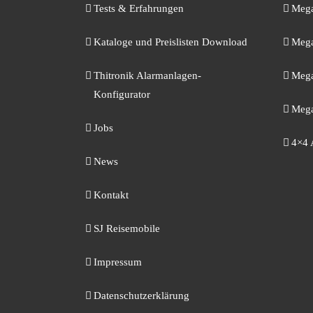
Tests & Erfahrungen
Mega
Kataloge und Preislisten Download
Mega
Thitronik Alarmanlagen-
Mega
Konfigurator
Mega
Jobs
4×4 
News
Kontakt
SJ Reisemobile
Impressum
Datenschutzerklärung