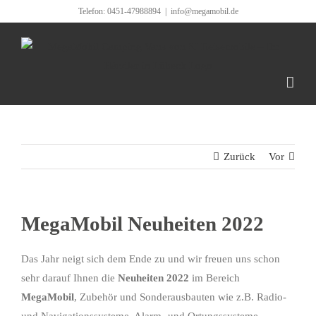
Zum
Telefon: 0451-47988894
|
info@megamobil.de
Inhalt
springen
Zurück
Vor
MegaMobil Neuheiten 2022
Das Jahr neigt sich dem Ende zu und wir freuen uns schon
sehr darauf Ihnen die
Neuheiten 2022
im Bereich
MegaMobil
, Zubehör und Sonderausbauten wie z.B. Radio-