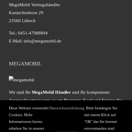
MegaMobil Vertragshändler
Kaninchenborn 29
23560 Lübeck
Tel.: 0451-47988894
E-Mail:
info@megamobil.de
MEGAMOBIL
Wir sind Ihr
MegaMobil Händler
und Ihr kompetenter
Ansprechpartner wenn es um Beratung, Kauf und Service für
hochwertige Kastenwagen von
MegaMobil
geht.
Diese Website verwendet
Datenschutzerklärung
. Bitte bestätigen Sie
Cookies. Mehr
mit einem Klick auf
Informationen hierzu
"OK" das Sie hiermit
erhalten Sie in unserer
einverstanden sind.